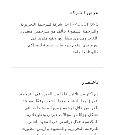
عرض الشركة
JLVTRADUCTIONS شركة للترجمة التحريرية
والترجمة الشفوية تتألف من مترجمين متعددي
اللغات ومديري مشاريع، ويقع مقرها في
نورماندي. تقوم بترجمات رسمية للمحاكم
والهيئات العامة.
باختصار
مع أكثر من ثلاثين عامًا من الخبرة في الترجمة،
أتفرغ لهذا النشاط وهذا الشغف وفقًا لقواعد
الفن من خلال ترجمة جميع المستندات التي
تشكل جزءًا من مجالات خبرتي وتطبيقاتي،
المكتسبة خلال دراستي في المعهد العالي
للترجمة التحريرية والشفهية بباريس، تطورت