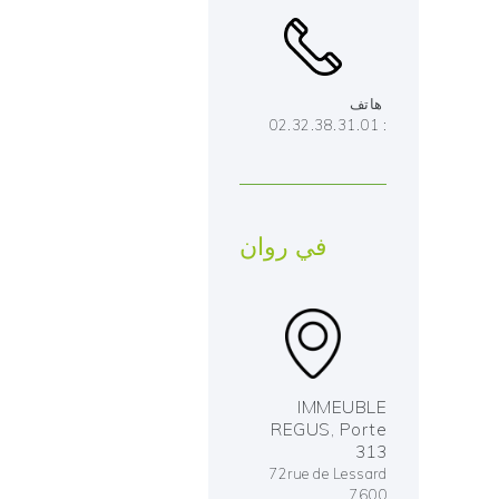
هاتف
: 02.32.38.31.01
في روان
IMMEUBLE
REGUS, Porte
313
72rue de Lessard
7600