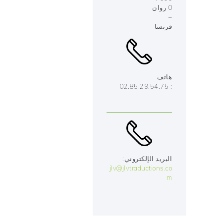
0 روان
–
فرنسا
هاتف
: 02.85.29.54.75
البريد الإلكتروني:
jlv@jlvtraductions.co
m