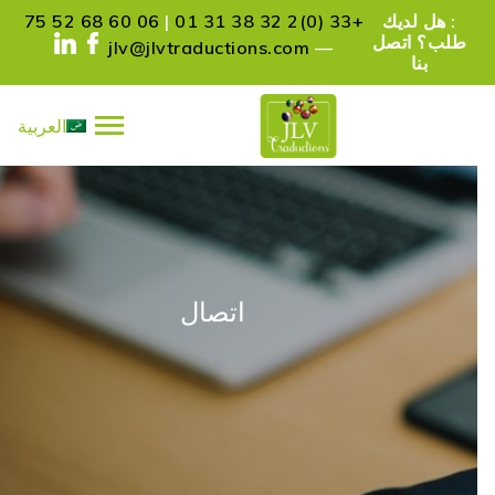
: هل لديك
+33 (0)2 32 38 31 01
|
06 60 68 52 75
طلب؟ اتصل
jlv@jlvtraductions.com
—
بنا
العربية
PRÉSENTATION
SERVICES
المراجع
شركاء
طلب / اتصال
اتصال