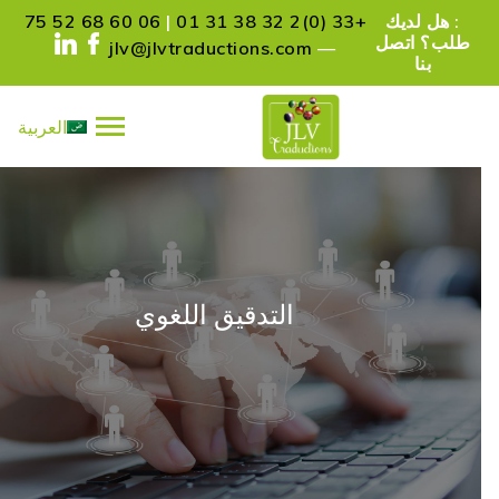
: هل لديك
+33 (0)2 32 38 31 01
|
06 60 68 52 75
طلب؟ اتصل
jlv@jlvtraductions.com
—
بنا
العربية
PRÉSENTATION
SERVICES
المراجع
شركاء
طلب / اتصال
التدقيق اللغوي