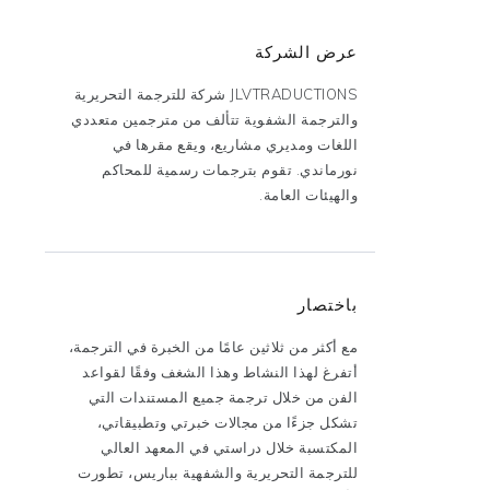
عرض الشركة
JLVTRADUCTIONS شركة للترجمة التحريرية
والترجمة الشفوية تتألف من مترجمين متعددي
اللغات ومديري مشاريع، ويقع مقرها في
نورماندي. تقوم بترجمات رسمية للمحاكم
والهيئات العامة.
باختصار
مع أكثر من ثلاثين عامًا من الخبرة في الترجمة،
أتفرغ لهذا النشاط وهذا الشغف وفقًا لقواعد
الفن من خلال ترجمة جميع المستندات التي
تشكل جزءًا من مجالات خبرتي وتطبيقاتي،
المكتسبة خلال دراستي في المعهد العالي
للترجمة التحريرية والشفهية بباريس، تطورت