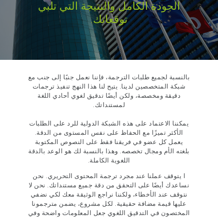
الجودة الكامل والنتيجة التي تلبي
توقعاتك.
بالنسبة لجميع طلبات الترجمة، فإننا نعمل جنبًا إلى جنب مع
شبكة المتخصصين لدينا. يتيح لنا هذا النهج تنفيذ ترجمات
دقيقة ومخصصة، ولكن أيضًا تدقيق لغوي أحادي اللغة
لمستنداتك.
يمكننا الاعتماد على هذه الشبكة الدولية للرد على الطلبات
الأكثر تميزًا مع الحفاظ على نفس المستوى من الدقة.
يعمل كل عضو في فريقنا فقط على النصوص المكتوبة
بلغته الأم ومجال تخصصه. وهذا بالنسبة لك هو الوعد بالدقة
اللغوية الكاملة.
ا يتوقف عملنا عند مجرد ترجمة المحتوى التحريري. نحن
نساعدك أيضًا على التحقق من دقة جميع مستنداتك. نحن لا
نتوقف عند الأخطاء، ولكننا نراجع الوثيقة معك لكي نضفي
عليها قيمة مضافة حقيقية. لكل مشروع، يضمن مترجمونا
المختصون في التدقيق اللغوي جعل المعلومات واضحة وفي