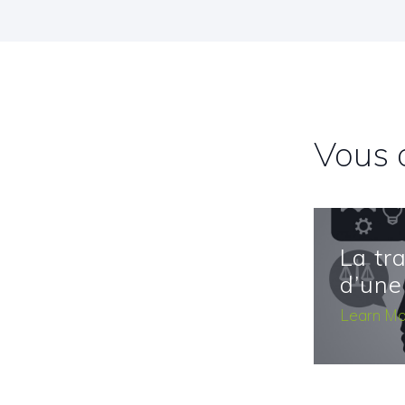
Vous 
La tra
d’une
l’autr
Learn Mo