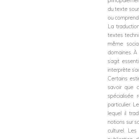
principalemen
du texte sour
ou comprendr
La traductio
textes techni
même social.
domaines. À l’
s’agit essent
interprète s’a
Certains esti
savoir que 
spécialisée
particulier. 
lequel il tr
notions sur so
culturel. Le