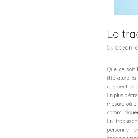
La tra
by
ocean-
Que ce soit 
littérature, 
rôle peut-on l
En plus d’êtr
mesure où ell
communiquer 
En traduisa
personne, e