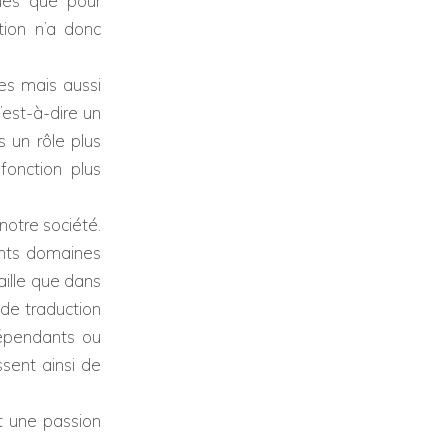
qués que pour
tion n’a donc
nes mais aussi
’est-à-dire un
s un rôle plus
fonction plus
otre société.
rents domaines
vaille que dans
de traduction
ndépendants ou
ssent ainsi de
nt une passion