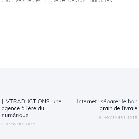
ur la diversité des langues et des communautés.
ation de l’article
JLVTRADUCTIONS, une
Internet : séparer le bon
Previous post:
Next post:
agence à l’ère du
grain de l’ivraie
numérique.
9 NOVEMBRE 2015
6 OCTOBRE 2015