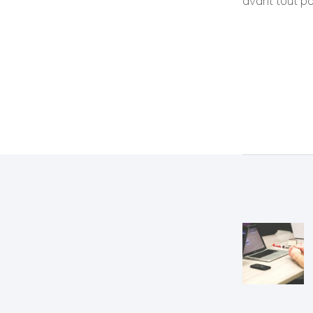
avant tout po
Navig