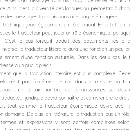
t le sens du message transmis. Il s’agit de rester le plus p
ce. Ainsi, c’est la diversité des langues qui permettra à chac
e des messages transmis dans une langue étrangère.
n technique joue également un rôle crucial. En effet, en t
ques le traducteur peut jouer un rôle économique, politique
 C’est le cas lorsqu’il traduit des documents liés à c
inverse, le traducteur littéraire aura une fonction un peu dif
iellement d’une fonction culturelle. Dans les deux cas, le
dresse à un public précis.
ment que la traduction littéraire est plus complexe. Cepe
cela n’est pas forcément le cas dans la mesure où tout
 requiert un certain nombre de connaissances sur des
Le traducteur juridique devra connaître et comprendre le droi
aduit tout comme le traducteur économique devra avoir 
n domaine. De plus, en littérature, la traduction joue un rôle
s termes et expressions y sont parfois complexes selo