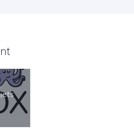
nt
jets