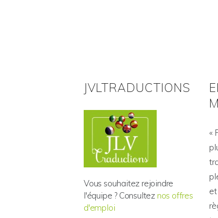
JVLTRADUCTIONS
E
M
« 
pl
tr
pl
Vous souhaitez rejoindre
et
l'équipe ? Consultez
nos offres
rè
d'emploi