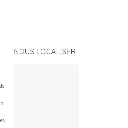
NOUS LOCALISER
 de
en
les