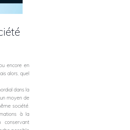
ciété
 ou encore en
is alors, quel
ordial dans la
et un moyen de
même société.
mations à la
n conservant