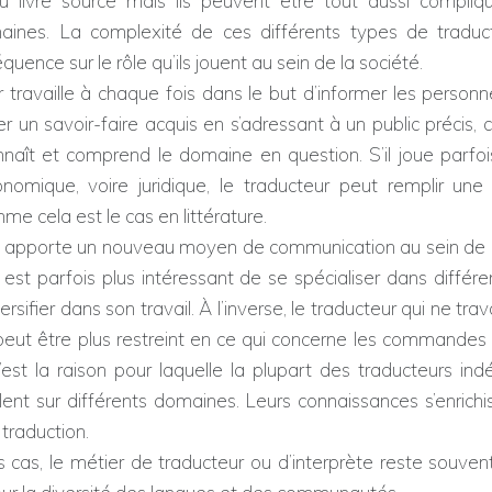
du livre source mais ils peuvent être tout aussi compli
aines. La complexité de ces différents types de traduc
uence sur le rôle qu’ils jouent au sein de la société.
 travaille à chaque fois dans le but d’informer les person
er un savoir-faire acquis en s’adressant à un public précis, c
nnaît et comprend le domaine en question. S’il joue parfoi
onomique, voire juridique, le traducteur peut remplir une 
mme cela est le cas en littérature.
n apporte un nouveau moyen de communication au sein de n
 il est parfois plus intéressant de se spécialiser dans diffé
ersifier dans son travail. À l’inverse, le traducteur qui ne tra
eut être plus restreint en ce qui concerne les commandes 
 C’est la raison pour laquelle la plupart des traducteurs i
llent sur différents domaines. Leurs connaissances s’enrichi
 traduction.
 cas, le métier de traducteur ou d’interprète reste souve