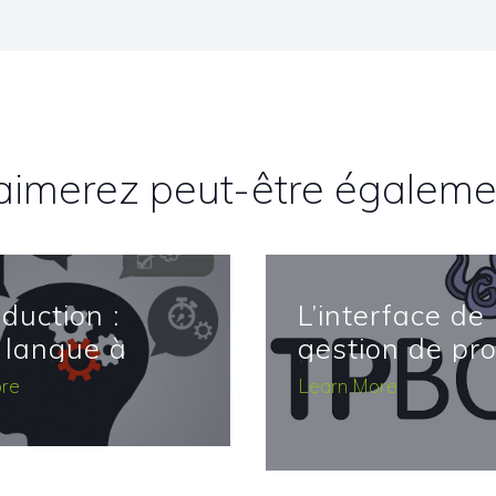
aimerez peut-être égaleme
duction :
L’interface de
 langue à
gestion de pro
e
TPBox
re
Learn More