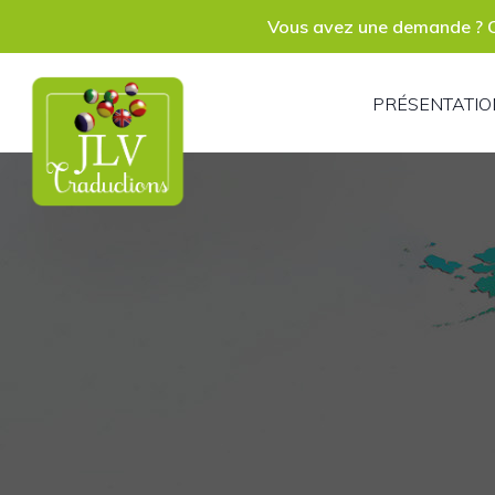
P
Vous avez une demande ? C
S
PRÉSENTATIO
R
P
A
C