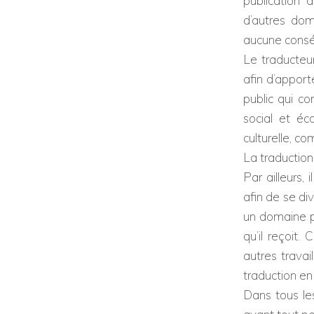
publication 
d’autres dom
aucune conséq
Le traducteur
afin d’apport
public qui co
social et éc
culturelle, co
La traductio
Par ailleurs,
afin de se div
un domaine p
qu’il reçoit.
autres travai
traduction en
Dans tous les