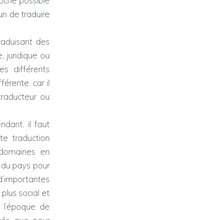
roche possible
un de traduire
raduisant des
, juridique ou
es différents
férente, car il
 traducteur ou
ndant, il faut
e traduction
 domaines en
t du pays pour
d’importantes
 plus social et
n l’époque de