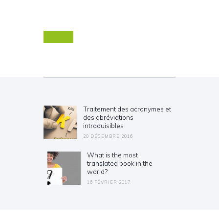
Navigation de l’article
Traitement des acronymes et
Previous post:
des abréviations
intraduisibles
20 DÉCEMBRE 2016
What is the most
Next post:
translated book in the
world?
16 FÉVRIER 2017