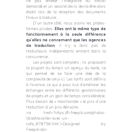
ne pas refléter l’intégralité du travail
demandé et un second devis devra être alors
établi lors de la réception des documents
finaux à traduire.
D’un autre côté, nous avons les plates-
formes privées.
Elles ont le même type de
fonctionnement à la seule différence
qu’elles ne concernent que les agences
de traduction
, il n’y a donc pas de
traducteurs indépendants entrant dans la
concurrence.
Les projets sont complets ; ils proposent
la plupart du temps un aperçu du texte, ce
qui permet de se faire une idée de la
complexité de celui-ci. Les tarifs sont définis
à l’avance, ce qui a pour but d’améliorer les
échanges entre les différents gestionnaires
de projets et un gain de temps considérable.
Plus besoin de « marchander » le prix d’une
traduction à un prix dérisoire.
<a href=’https://fr.freepik.com/photos-
libre/travailler-avec-un-
cafe_878794.htm’>Designed by
Freepik</a>