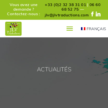
Vous avez une
+33 (0)2 32 38 31 01
|
06 60
demande ?
68 52 75
—
Contactez-nous :
jlv@jlvtraductions.com
FRANÇAIS
PRÉSENTATION
SERVICES
RÉFÉRENCES
PARTENAIRES
ACTUALITÉS
ACTUALITÉS
CONTACT