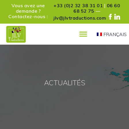
Vous avez une
+33 (0)2 32 38 31 01
|
06 60
demande ?
68 52 75
—
Contactez-nous :
jlv@jlvtraductions.com
FRANÇAIS
PRÉSENTATION
SERVICES
RÉFÉRENCES
PARTENAIRES
ACTUALITÉS
ACTUALITÉS
CONTACT