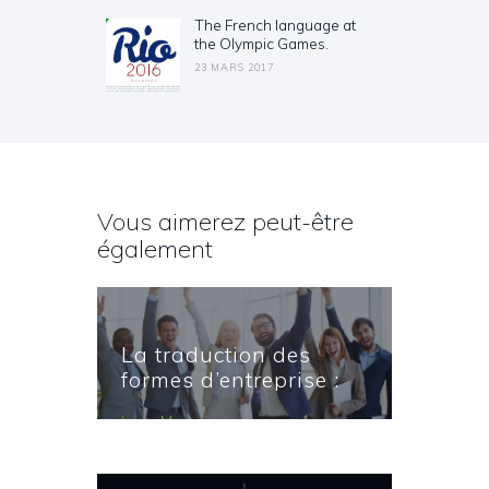
The French language at
Next post:
the Olympic Games.
23 MARS 2017
Vous aimerez peut-être
également
La traduction des
formes d’entreprise :
les partnership.
Learn More