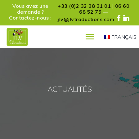
Vous avez une
+33 (0)2 32 38 31 01
|
06 60
demande ?
68 52 75
—
Contactez-nous :
jlv@jlvtraductions.com
FRANÇAIS
PRÉSENTATION
SERVICES
RÉFÉRENCES
PARTENAIRES
ACTUALITÉS
ACTUALITÉS
CONTACT