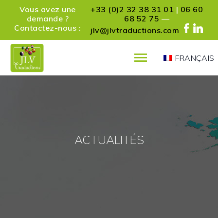
Vous avez une
+33 (0)2 32 38 31 01
|
06 60
demande ?
68 52 75
—
Contactez-nous :
jlv@jlvtraductions.com
FRANÇAIS
PRÉSENTATION
SERVICES
RÉFÉRENCES
PARTENAIRES
ACTUALITÉS
ACTUALITÉS
CONTACT