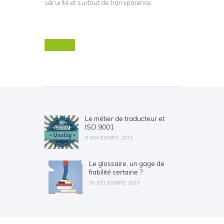
sécurité et surtout de transparence.
Navigation de l’article
Le métier de traducteur et
Previous post:
ISO 9001
9 NOVEMBRE 2015
Le glossaire, un gage de
Next post:
fiabilité certaine ?
16 DÉCEMBRE 2015