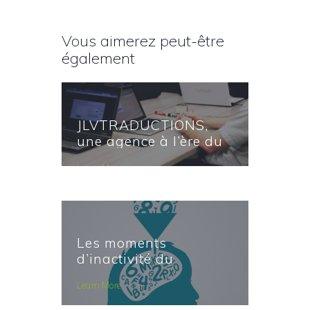
Vous aimerez peut-être
également
JLVTRADUCTIONS,
une agence à l’ère du
numérique.
Learn More
Les moments
d’inactivité du
traducteur
Learn More