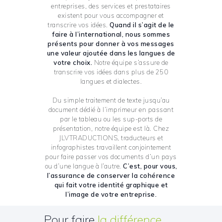
entreprises, des services et prestataires
existent pour vous accompagner et
transcrire vos idées.
Quand il s’agit de le
faire à l’international, nous sommes
présents pour donner à vos messages
une valeur ajoutée dans les langues de
votre choix.
Notre équipe s’assure de
transcrire vos idées dans plus de 250
langues et dialectes.
Du simple traitement de texte jusqu’au
document dédié à l’imprimeur en passant
par le tableau ou les sup-ports de
présentation, notre équipe est là. Chez
JLVTRADUCTIONS, traducteurs et
infographistes travaillent conjointement
pour faire passer vos documents d’un pays
ou d’une langue à l’autre.
C’est, pour vous,
l’assurance de conserver la cohérence
qui fait votre identité graphique et
l’image de votre entreprise.
Pour faire
la différence