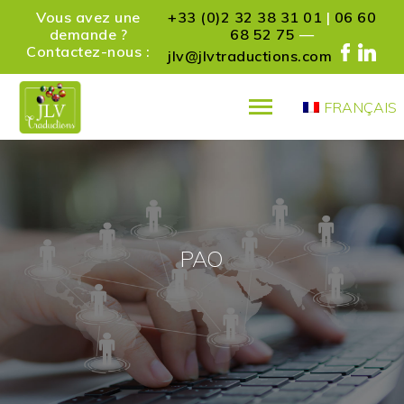
Vous avez une
+33 (0)2 32 38 31 01
|
06 60
demande ?
68 52 75
—
Contactez-nous :
jlv@jlvtraductions.com
FRANÇAIS
PRÉSENTATION
SERVICES
RÉFÉRENCES
PARTENAIRES
ACTUALITÉS
PAO
CONTACT