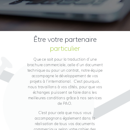
Être votre partenaire
particulier
Que ce soit pour la traduction d’une
brochure commerciale, celle d’un document
technique ou pour un contrat, notre équipe
accompagne le développement de vos
projets à l’international. C’est pourquoi,
nous travaillons à vos côtés, pour que vos
échanges puissent se faire dans les
meilleures conditions grâce à nos services
de PAO.
C’est pour cela que nous vous
accompagnons également dans la
réalisation de tous vos documents
commerciaux selon votre cahier des