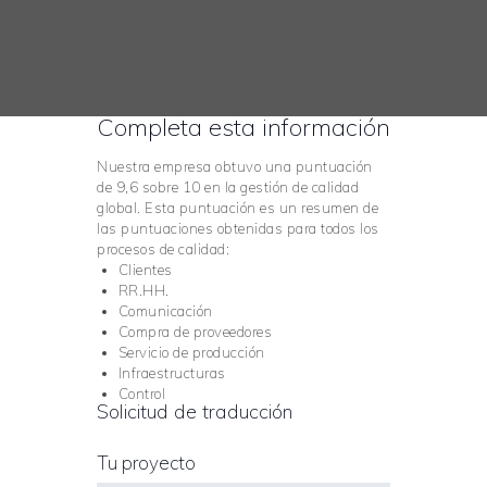
Completa esta información
Nuestra empresa obtuvo una puntuación
de 9,6 sobre 10 en la gestión de calidad
global. Esta puntuación es un resumen de
las puntuaciones obtenidas para todos los
procesos de calidad:
Clientes
RR.HH.
Comunicación
Compra de proveedores
Servicio de producción
Infraestructuras
Control
Solicitud de traducción
Tu proyecto