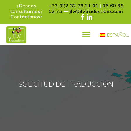
¿Deseas
+33 (0)2 32 38 31 01
|
06 60 68
consultarnos?
52 75
—
jlv@jlvtraductions.com
Contáctanos:
ESPAÑOL
PRÉSENTATION
SERVICES
REFERENCIAS
SOCIOS
CONTACT
SOLICITUD DE TRADUCCIÓN