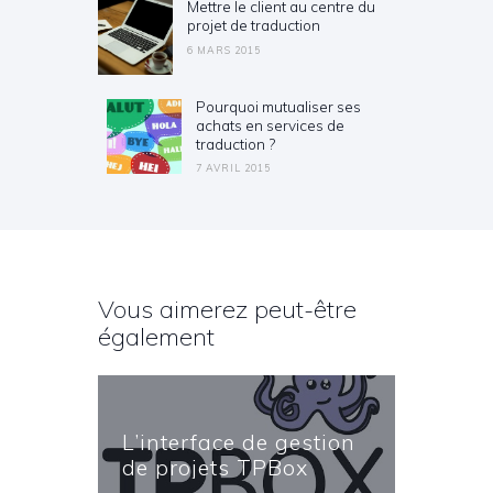
Mettre le client au centre du
Previous post:
projet de traduction
6 MARS 2015
Pourquoi mutualiser ses
Next post:
achats en services de
traduction ?
7 AVRIL 2015
Vous aimerez peut-être
également
L’interface de gestion
de projets TPBox