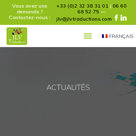
Vous avez une
+33 (0)2 32 38 31 01
|
06 60
demande ?
68 52 75
—
Contactez-nous :
jlv@jlvtraductions.com
FRANÇAIS
PRÉSENTATION
SERVICES
RÉFÉRENCES
PARTENAIRES
ACTUALITÉS
ACTUALITÉS
CONTACT