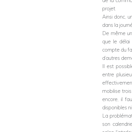
de la comman
projet.
Ainsi donc, u
dans la journ
De même une 
que le déla
compte du fai
d’autres dem
Il est possi
entre plusie
effectivement
mobilise troi
encore, il f
disponibles ni
La problémat
son calendrie