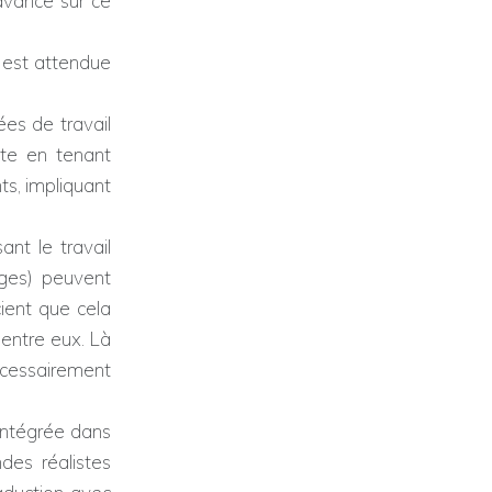
avance sur ce
e est attendue
es de travail
te en tenant
ts, impliquant
nt le travail
ages) peuvent
cient que cela
 entre eux. Là
écessairement
intégrée dans
ndes réalistes