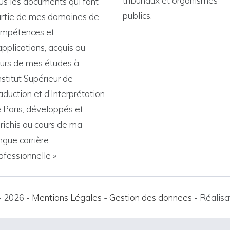
tribunaux et organismes
us les documents qui font
publics.
rtie de mes domaines de
mpétences et
applications, acquis au
urs de mes études à
Institut Supérieur de
aduction et d’Interprétation
 Paris, développés et
richis au cours de ma
ngue carrière
ofessionnelle »
 2026 -
Mentions Légales
-
Gestion des donnees
- Réalisa