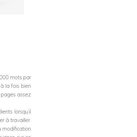
3 000 mots par
à la fois bien
t pages assez
ents lorsqu’il
à travailler.
ou modification