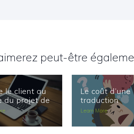
aimerez peut-être égaleme
 le client au
Le coût d’une
e du projet de
traduction
ction
re
Learn More