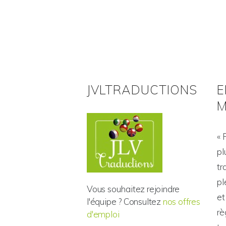
JVLTRADUCTIONS
E
M
« 
pl
tr
pl
Vous souhaitez rejoindre
et
l'équipe ? Consultez
nos offres
rè
d'emploi