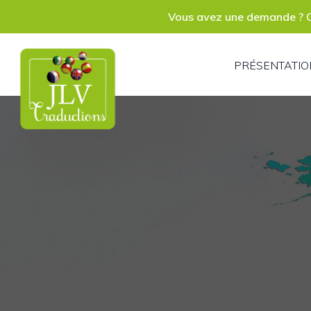
P
Vous avez une demande ? C
S
PRÉSENTATIO
R
P
A
C