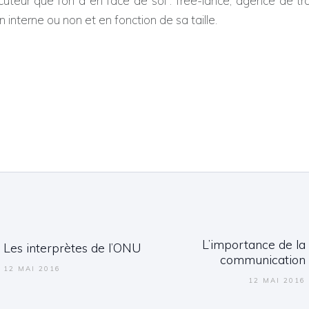
locuteur que l’on a en face de soi : free-lance, agence de t
 interne ou non et en fonction de sa taille.
ation de l’article
L’importance de la
Les interprètes de l’ONU
Previous post:
Next post:
communication
12 MAI 2016
12 MAI 2016