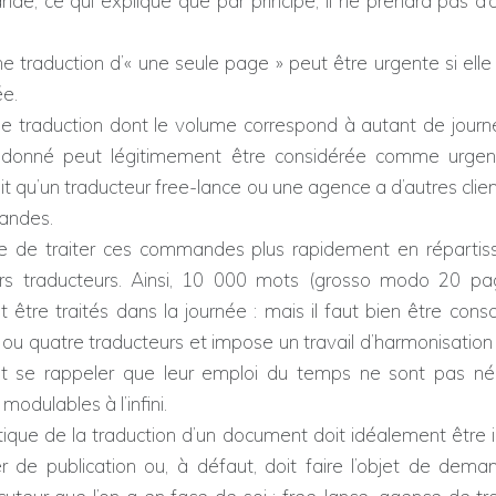
de, ce qui explique que par principe, il ne prendra pas d’
ne traduction d’« une seule page » peut être urgente si ell
ée.
traduction dont le volume correspond à autant de journé
i donné peut légitimement être considérée comme urgen
t qu’un traducteur free-lance ou une agence a d’autres clien
andes.
ble de traiter ces commandes plus rapidement en répartissa
urs traducteurs. Ainsi, 10 000 mots (grosso modo 20 p
 être traités dans la journée : mais il faut bien être cons
s ou quatre traducteurs et impose un travail d’harmonisation
aut se rappeler que leur emploi du temps ne sont pas n
 modulables à l’infini.
ique de la traduction d’un document doit idéalement être 
r de publication ou, à défaut, doit faire l’objet de dema