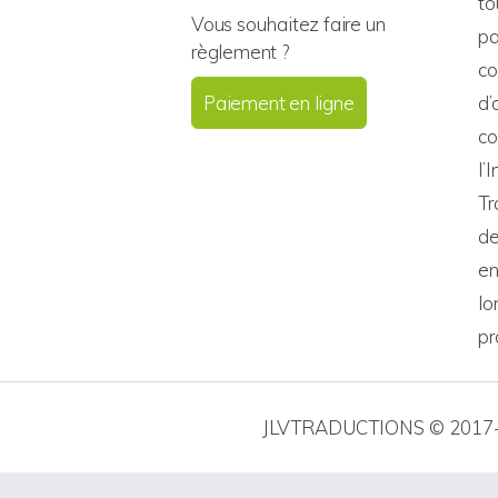
to
Vous souhaitez faire un
pa
règlement ?
co
Paiement en ligne
d’
co
l’
Tr
de
en
lo
pr
JLVTRADUCTIONS © 2017-