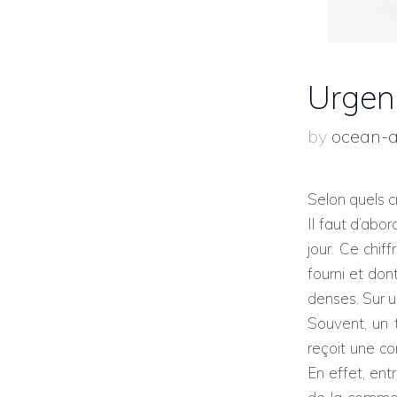
Urgen
by
ocean-
Selon quels c
Il faut d’abo
jour. Ce chiff
fourni et do
denses. Sur u
Souvent, un t
reçoit une c
En effet, entr