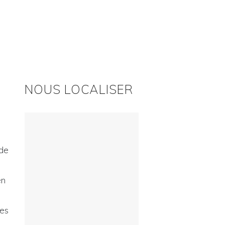
NOUS LOCALISER
 de
en
les