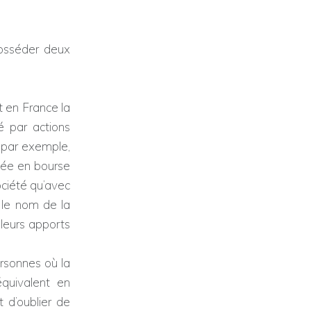
posséder deux
en France la
é par actions
, par exemple,
otée en bourse
ociété qu’avec
 le nom de la
 leurs apports
rsonnes où la
équivalent en
 d’oublier de