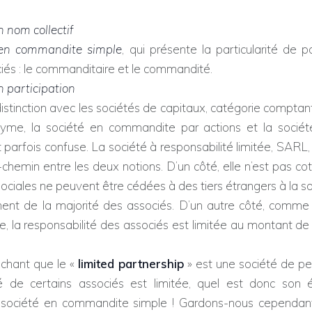
n nom collectif
 en commandite simple
, qui présente la particularité de 
iés : le commanditaire et le commandité.
n participation
ion avec les sociétés de capitaux, catégorie comptant 
yme, la société en commandite par actions et la sociét
st parfois confuse. La société à responsabilité limitée, SARL
-chemin entre les deux notions. D’un côté, elle n’est pas c
sociales ne peuvent être cédées à des tiers étrangers à la s
ent de la majorité des associés. D’un autre côté, comme
e, la responsabilité des associés est limitée au montant de
 que le «
limited partnership
» est une société de pe
té de certains associés est limitée, quel est donc son 
 société en commandite simple ! Gardons-nous cependant