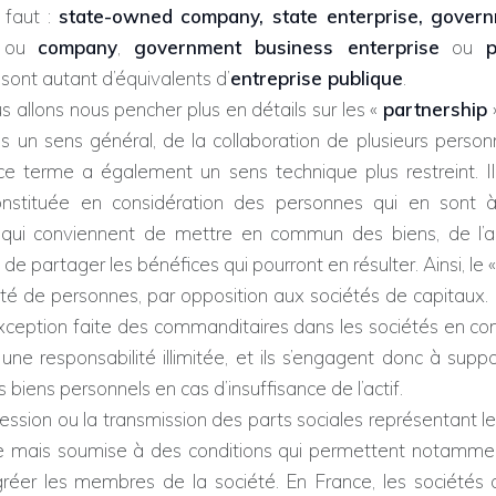
n faut :
state-owned company, state enterprise, gove
ou
company
,
government business enterprise
ou
p
sont autant d’équivalents d’
entreprise publique
.
 nous pencher plus en détails sur les «
partnership
»
dans un sens général, de la collaboration de plusieurs pers
 ce terme a également un sens technique plus restreint. I
onstituée en considération des personnes qui en sont à l
 qui conviennent de mettre en commun des biens, de l’a
 de partager les bénéfices qui pourront en résulter. Ainsi, le 
été de personnes, par opposition aux sociétés de capitaux.
exception faite des commanditaires dans les sociétés en co
une responsabilité illimitée, et ils s’engagent donc à suppo
rs biens personnels en cas d’insuffisance de l’actif.
u la transmission des parts sociales représentant le c
bre mais soumise à des conditions qui permettent notamme
gréer les membres de la société. En France, les sociétés