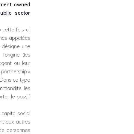
rnment owned
ublic sector
 cette fois-ci.
onnes appelées
l désigne une
’origine (les
rgent ou leur
« partnership »
 Dans ce type
mmandite, les
rter le passif
apital social
nt aux autres
 de personnes