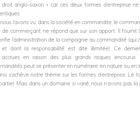
e droit anglo-saxon » car ces deux formes d’entreprise ne
ntiques.
l’avons vu, dans la société en commandite, le commandit
é de commerçant, ne répond que sur son apport. Il fournit l
nfie l’administration de la compagnie au commandité (qui a
t dont la responsabilité est dite illimitée). Ce derni
s accrues en raison des plus grands risques encourus. 
andités peut se présenter en numéraire, en nature ou en in
ève notre thème sur les formes d’entreprise. Le ta
partiel. Mais dans un domaine si varié, nous n’avons pas la