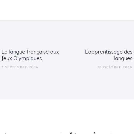
ation de l’article
La langue française aux
L’apprentissage des
Previous post:
Next post:
Jeux Olympiques.
langues
7 SEPTEMBRE 2016
10 OCTOBRE 2016