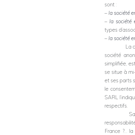
sont :
–
la société e
–
la société
types d’assoc
–
la société e
La distinct
société anon
simplifiée, e
se situe à mi
et ses parts 
le consentem
SARL l’indiqu
respectifs.
Sachant
responsabili
France ?… la