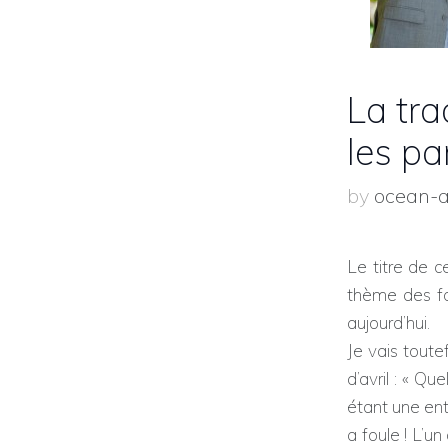
La tra
les pa
by
ocean-
Le titre de c
thème des for
aujourd’hui.
Je vais toute
d’avril : « Qu
étant une ent
a foule ! L’u