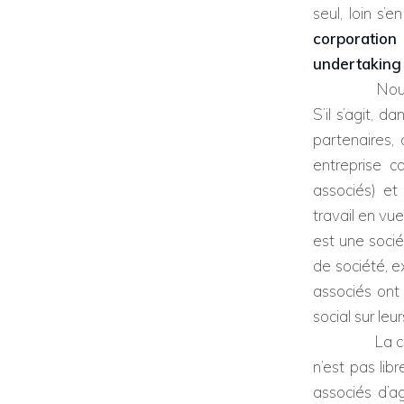
seul, loin s’e
corporation
undertaking
Nous allons
S’il s’agit, 
partenaires,
entreprise c
associés) et
travail en vue
est une soci
de société, 
associés ont 
social sur leu
La cession o
n’est pas li
associés d’a