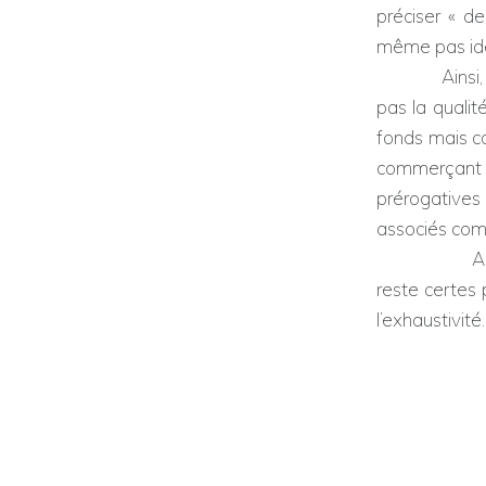
préciser « d
même pas ide
Ainsi, nous 
pas la qualit
fonds mais co
commerçant e
prérogative
associés comm
Ainsi s’ach
reste certes 
l’exhaustivité.