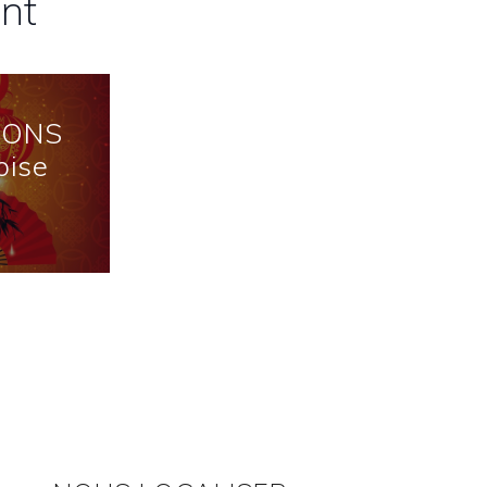
nt
IONS
oise