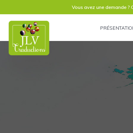
P
Vous avez une demande ? C
S
PRÉSENTATIO
R
P
A
C