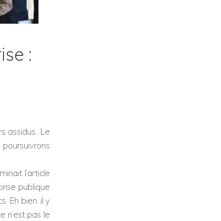
ise :
rs assidus. Le
e poursuivrons
nait l’article
rise publique
 Eh bien, il y
e n’est pas le