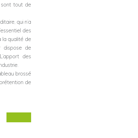
 sont tout de
aire, qui n’a
’essentiel des
 la qualité de
er dispose de
L’apport des
dustrie.
bleau brossé
 prétention de