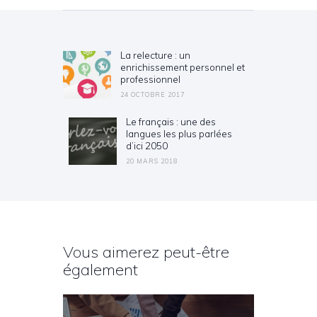
Navigation de l’article
La relecture : un
Previous post:
enrichissement personnel et
professionnel
24 OCTOBRE 2017
Le français : une des
Next post:
langues les plus parlées
d’ici 2050
20 MARS 2018
Vous aimerez peut-être
également