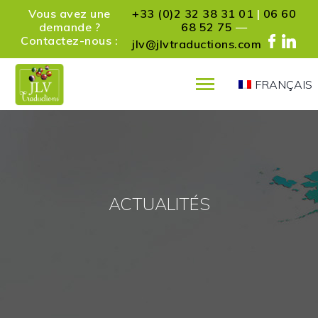
Vous avez une
+33 (0)2 32 38 31 01
|
06 60
demande ?
68 52 75
—
Contactez-nous :
jlv@jlvtraductions.com
FRANÇAIS
PRÉSENTATION
SERVICES
RÉFÉRENCES
PARTENAIRES
ACTUALITÉS
ACTUALITÉS
CONTACT